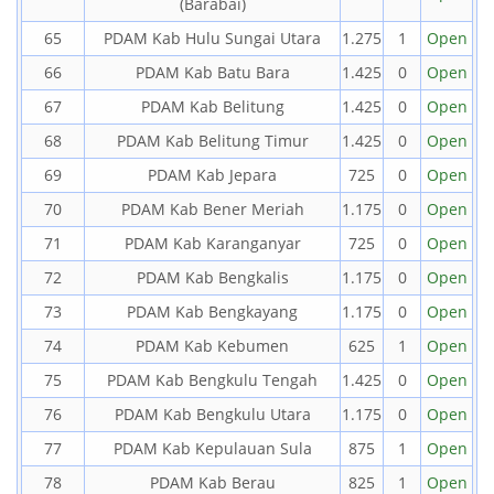
(Barabai)
65
PDAM Kab Hulu Sungai Utara
1.275
1
Open
66
PDAM Kab Batu Bara
1.425
0
Open
67
PDAM Kab Belitung
1.425
0
Open
68
PDAM Kab Belitung Timur
1.425
0
Open
69
PDAM Kab Jepara
725
0
Open
70
PDAM Kab Bener Meriah
1.175
0
Open
71
PDAM Kab Karanganyar
725
0
Open
72
PDAM Kab Bengkalis
1.175
0
Open
73
PDAM Kab Bengkayang
1.175
0
Open
74
PDAM Kab Kebumen
625
1
Open
75
PDAM Kab Bengkulu Tengah
1.425
0
Open
76
PDAM Kab Bengkulu Utara
1.175
0
Open
77
PDAM Kab Kepulauan Sula
875
1
Open
78
PDAM Kab Berau
825
1
Open