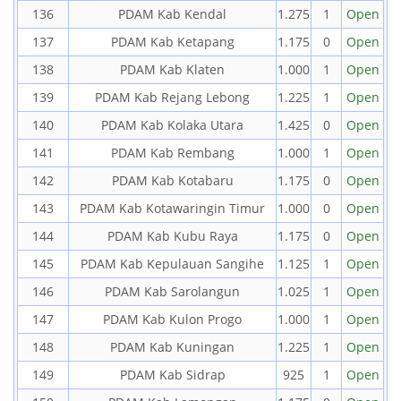
136
PDAM Kab Kendal
1.275
1
Open
137
PDAM Kab Ketapang
1.175
0
Open
138
PDAM Kab Klaten
1.000
1
Open
139
PDAM Kab Rejang Lebong
1.225
1
Open
140
PDAM Kab Kolaka Utara
1.425
0
Open
141
PDAM Kab Rembang
1.000
1
Open
142
PDAM Kab Kotabaru
1.175
0
Open
143
PDAM Kab Kotawaringin Timur
1.000
0
Open
144
PDAM Kab Kubu Raya
1.175
0
Open
145
PDAM Kab Kepulauan Sangihe
1.125
1
Open
146
PDAM Kab Sarolangun
1.025
1
Open
147
PDAM Kab Kulon Progo
1.000
1
Open
148
PDAM Kab Kuningan
1.225
1
Open
149
PDAM Kab Sidrap
925
1
Open