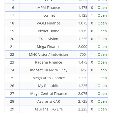
16
MPM Finance
1.475
0
Open
17
Iconnet
1.125
1
Open
18
WOM Finance
1.075
0
Open
19
Biznet Home
2.175
0
Open
20
Transvision
1.225
0
Open
21
Mega Finance
2.000
1
Open
22
MNC Vision/ Indovision
700
1
Open
23
Radana Finance
1.475
0
Open
24
Indosat HIFI/MNC Play
925
0
Open
25
Mega Auto Finance
2.225
1
Open
26
My Republic
1.225
1
Open
27
Mega Central Finance
2.075
1
Open
28
Asuransi CAR
2.725
0
Open
29
Asuransi IFG Life
2.225
0
Open