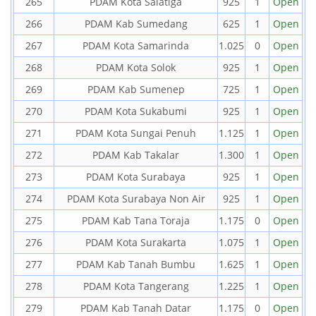
265
PDAM Kota Salatiga
925
1
Open
266
PDAM Kab Sumedang
625
1
Open
267
PDAM Kota Samarinda
1.025
0
Open
268
PDAM Kota Solok
925
1
Open
269
PDAM Kab Sumenep
725
1
Open
270
PDAM Kota Sukabumi
925
1
Open
271
PDAM Kota Sungai Penuh
1.125
1
Open
272
PDAM Kab Takalar
1.300
1
Open
273
PDAM Kota Surabaya
925
1
Open
274
PDAM Kota Surabaya Non Air
925
1
Open
275
PDAM Kab Tana Toraja
1.175
0
Open
276
PDAM Kota Surakarta
1.075
1
Open
277
PDAM Kab Tanah Bumbu
1.625
1
Open
278
PDAM Kota Tangerang
1.225
1
Open
279
PDAM Kab Tanah Datar
1.175
0
Open