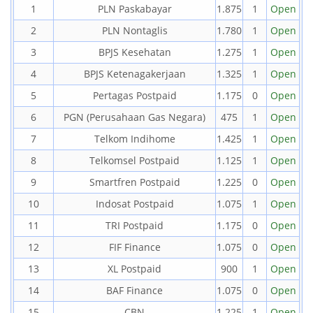
1
PLN Paskabayar
1.875
1
Open
2
PLN Nontaglis
1.780
1
Open
3
BPJS Kesehatan
1.275
1
Open
4
BPJS Ketenagakerjaan
1.325
1
Open
5
Pertagas Postpaid
1.175
0
Open
6
PGN (Perusahaan Gas Negara)
475
1
Open
7
Telkom Indihome
1.425
1
Open
8
Telkomsel Postpaid
1.125
1
Open
9
Smartfren Postpaid
1.225
0
Open
10
Indosat Postpaid
1.075
1
Open
11
TRI Postpaid
1.175
0
Open
12
FIF Finance
1.075
0
Open
13
XL Postpaid
900
1
Open
14
BAF Finance
1.075
0
Open
15
CBN
1.225
1
Open