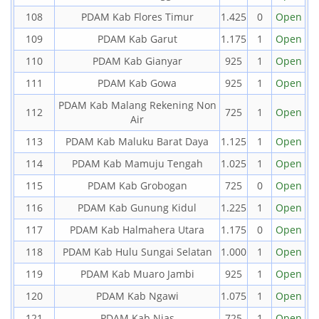
108
PDAM Kab Flores Timur
1.425
0
Open
109
PDAM Kab Garut
1.175
1
Open
110
PDAM Kab Gianyar
925
1
Open
111
PDAM Kab Gowa
925
1
Open
PDAM Kab Malang Rekening Non
112
725
1
Open
Air
113
PDAM Kab Maluku Barat Daya
1.125
1
Open
114
PDAM Kab Mamuju Tengah
1.025
1
Open
115
PDAM Kab Grobogan
725
0
Open
116
PDAM Kab Gunung Kidul
1.225
1
Open
117
PDAM Kab Halmahera Utara
1.175
0
Open
118
PDAM Kab Hulu Sungai Selatan
1.000
1
Open
119
PDAM Kab Muaro Jambi
925
1
Open
120
PDAM Kab Ngawi
1.075
1
Open
121
PDAM Kab Nias
725
1
Open