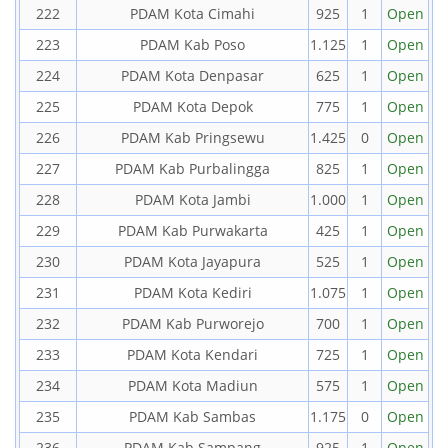
222
PDAM Kota Cimahi
925
1
Open
223
PDAM Kab Poso
1.125
1
Open
224
PDAM Kota Denpasar
625
1
Open
225
PDAM Kota Depok
775
1
Open
226
PDAM Kab Pringsewu
1.425
0
Open
227
PDAM Kab Purbalingga
825
1
Open
228
PDAM Kota Jambi
1.000
1
Open
229
PDAM Kab Purwakarta
425
1
Open
230
PDAM Kota Jayapura
525
1
Open
231
PDAM Kota Kediri
1.075
1
Open
232
PDAM Kab Purworejo
700
1
Open
233
PDAM Kota Kendari
725
1
Open
234
PDAM Kota Madiun
575
1
Open
235
PDAM Kab Sambas
1.175
0
Open
236
PDAM Kab Sampang
925
1
Open