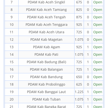
7
PDAM Kab Aceh Singkil
675
0
Open
8
PDAM Kab Aceh Tamiang
825
0
Open
9
PDAM Kab Aceh Tengah
875
0
Open
10
PDAM Kab Aceh Tenggara
925
1
Open
11
PDAM Kab Aceh Utara
725
0
Open
12
PDAM Kab Magetan
1.075
0
Open
13
PDAM Kab Agam
925
1
Open
14
PDAM Kab Pati
1.075
1
Open
15
PDAM Kab Badung (Bali)
725
1
Open
16
PDAM Kab Balangan
725
1
Open
17
PDAM Kab Bandung
650
0
Open
18
PDAM Kab Probolinggo
625
0
Open
19
PDAM Kab Banggai Laut
1.225
1
Open
20
PDAM Kab Tuban
1.075
1
Open
21
PDAM Kab Bangka Barat
725
1
Open