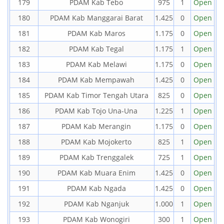
179
PDAM Kab Tebo
975
1
Open
180
PDAM Kab Manggarai Barat
1.425
0
Open
181
PDAM Kab Maros
1.175
0
Open
182
PDAM Kab Tegal
1.175
1
Open
183
PDAM Kab Melawi
1.175
0
Open
184
PDAM Kab Mempawah
1.425
0
Open
185
PDAM Kab Timor Tengah Utara
825
0
Open
186
PDAM Kab Tojo Una-Una
1.225
1
Open
187
PDAM Kab Merangin
1.175
0
Open
188
PDAM Kab Mojokerto
825
1
Open
189
PDAM Kab Trenggalek
725
1
Open
190
PDAM Kab Muara Enim
1.425
0
Open
191
PDAM Kab Ngada
1.425
0
Open
192
PDAM Kab Nganjuk
1.000
1
Open
193
PDAM Kab Wonogiri
300
1
Open