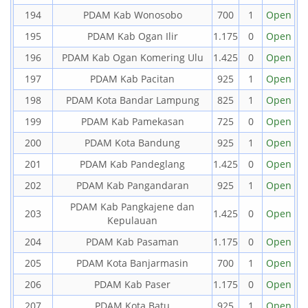
194
PDAM Kab Wonosobo
700
1
Open
195
PDAM Kab Ogan Ilir
1.175
0
Open
196
PDAM Kab Ogan Komering Ulu
1.425
0
Open
197
PDAM Kab Pacitan
925
1
Open
198
PDAM Kota Bandar Lampung
825
1
Open
199
PDAM Kab Pamekasan
725
0
Open
200
PDAM Kota Bandung
925
1
Open
201
PDAM Kab Pandeglang
1.425
0
Open
202
PDAM Kab Pangandaran
925
1
Open
PDAM Kab Pangkajene dan
203
1.425
0
Open
Kepulauan
204
PDAM Kab Pasaman
1.175
0
Open
205
PDAM Kota Banjarmasin
700
1
Open
206
PDAM Kab Paser
1.175
0
Open
207
PDAM Kota Batu
925
1
Open