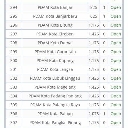
294
PDAM Kota Banjar
825
1
Open
295
PDAM Kota Banjarbaru
625
1
Open
296
PDAM Kota Bitung
1.175
0
Open
297
PDAM Kota Cirebon
1.425
0
Open
298
PDAM Kota Dumai
1.175
0
Open
299
PDAM Kota Gorontalo
1.175
0
Open
300
PDAM Kota Kupang
1.175
0
Open
301
PDAM Kota Langsa
1.175
0
Open
302
PDAM Kota Lubuk Linggau
1.425
0
Open
303
PDAM Kota Magelang
1.425
0
Open
304
PDAM Kota Padang Panjang
1.425
0
Open
305
PDAM Kota Palangka Raya
1.175
0
Open
306
PDAM Kota Palopo
1.075
1
Open
307
PDAM Kota Pangkal Pinang
1.175
0
Open