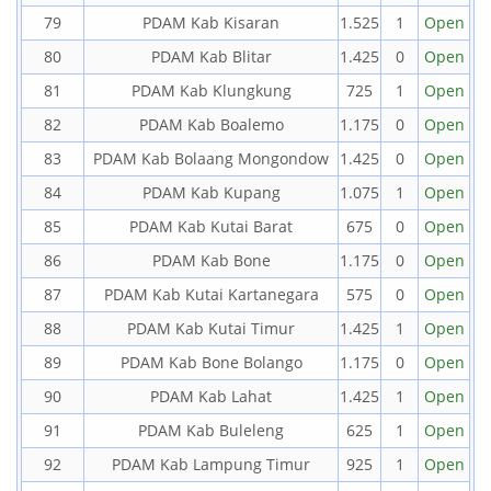
79
PDAM Kab Kisaran
1.525
1
Open
80
PDAM Kab Blitar
1.425
0
Open
81
PDAM Kab Klungkung
725
1
Open
82
PDAM Kab Boalemo
1.175
0
Open
83
PDAM Kab Bolaang Mongondow
1.425
0
Open
84
PDAM Kab Kupang
1.075
1
Open
85
PDAM Kab Kutai Barat
675
0
Open
86
PDAM Kab Bone
1.175
0
Open
87
PDAM Kab Kutai Kartanegara
575
0
Open
88
PDAM Kab Kutai Timur
1.425
1
Open
89
PDAM Kab Bone Bolango
1.175
0
Open
90
PDAM Kab Lahat
1.425
1
Open
91
PDAM Kab Buleleng
625
1
Open
92
PDAM Kab Lampung Timur
925
1
Open