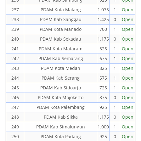
237
PDAM Kota Malang
1.075
1
Open
238
PDAM Kab Sanggau
1.425
0
Open
239
PDAM Kota Manado
700
1
Open
240
PDAM Kab Sekadau
1.175
0
Open
241
PDAM Kota Mataram
325
1
Open
242
PDAM Kab Semarang
675
1
Open
243
PDAM Kota Medan
825
1
Open
244
PDAM Kab Serang
575
1
Open
245
PDAM Kab Sidoarjo
725
1
Open
246
PDAM Kota Mojokerto
875
0
Open
247
PDAM Kota Palembang
925
1
Open
248
PDAM Kab Sikka
1.175
0
Open
249
PDAM Kab Simalungun
1.000
1
Open
250
PDAM Kota Padang
925
0
Open