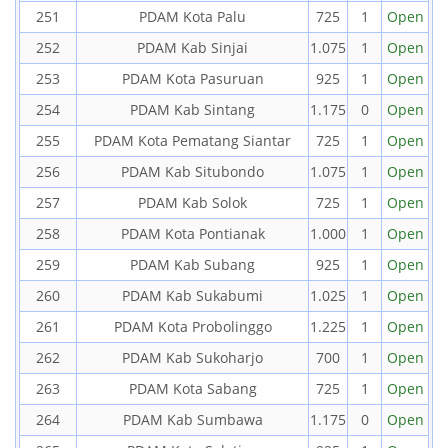
251
PDAM Kota Palu
725
1
Open
252
PDAM Kab Sinjai
1.075
1
Open
253
PDAM Kota Pasuruan
925
1
Open
254
PDAM Kab Sintang
1.175
0
Open
255
PDAM Kota Pematang Siantar
725
1
Open
256
PDAM Kab Situbondo
1.075
1
Open
257
PDAM Kab Solok
725
1
Open
258
PDAM Kota Pontianak
1.000
1
Open
259
PDAM Kab Subang
925
1
Open
260
PDAM Kab Sukabumi
1.025
1
Open
261
PDAM Kota Probolinggo
1.225
1
Open
262
PDAM Kab Sukoharjo
700
1
Open
263
PDAM Kota Sabang
725
1
Open
264
PDAM Kab Sumbawa
1.175
0
Open