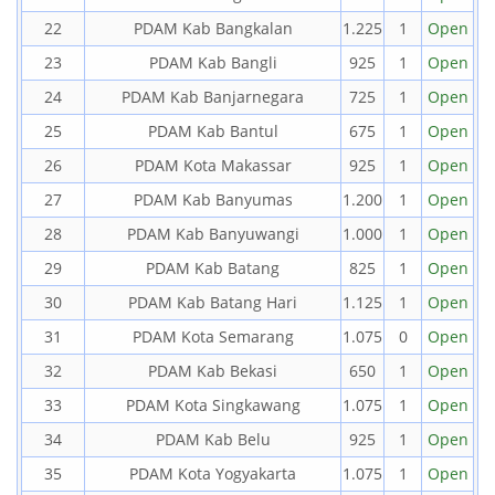
22
PDAM Kab Bangkalan
1.225
1
Open
23
PDAM Kab Bangli
925
1
Open
24
PDAM Kab Banjarnegara
725
1
Open
25
PDAM Kab Bantul
675
1
Open
26
PDAM Kota Makassar
925
1
Open
27
PDAM Kab Banyumas
1.200
1
Open
28
PDAM Kab Banyuwangi
1.000
1
Open
29
PDAM Kab Batang
825
1
Open
30
PDAM Kab Batang Hari
1.125
1
Open
31
PDAM Kota Semarang
1.075
0
Open
32
PDAM Kab Bekasi
650
1
Open
33
PDAM Kota Singkawang
1.075
1
Open
34
PDAM Kab Belu
925
1
Open
35
PDAM Kota Yogyakarta
1.075
1
Open