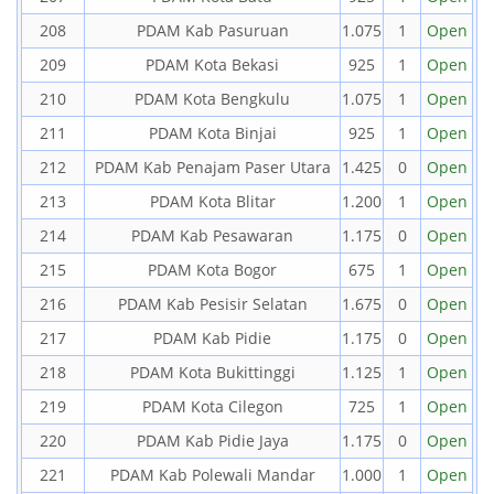
208
PDAM Kab Pasuruan
1.075
1
Open
209
PDAM Kota Bekasi
925
1
Open
210
PDAM Kota Bengkulu
1.075
1
Open
211
PDAM Kota Binjai
925
1
Open
212
PDAM Kab Penajam Paser Utara
1.425
0
Open
213
PDAM Kota Blitar
1.200
1
Open
214
PDAM Kab Pesawaran
1.175
0
Open
215
PDAM Kota Bogor
675
1
Open
216
PDAM Kab Pesisir Selatan
1.675
0
Open
217
PDAM Kab Pidie
1.175
0
Open
218
PDAM Kota Bukittinggi
1.125
1
Open
219
PDAM Kota Cilegon
725
1
Open
220
PDAM Kab Pidie Jaya
1.175
0
Open
221
PDAM Kab Polewali Mandar
1.000
1
Open