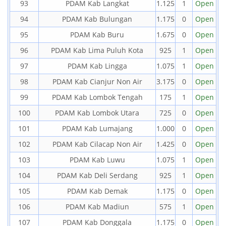
93
PDAM Kab Langkat
1.125
1
Open
94
PDAM Kab Bulungan
1.175
0
Open
95
PDAM Kab Buru
1.675
0
Open
96
PDAM Kab Lima Puluh Kota
925
1
Open
97
PDAM Kab Lingga
1.075
1
Open
98
PDAM Kab Cianjur Non Air
3.175
0
Open
99
PDAM Kab Lombok Tengah
175
1
Open
100
PDAM Kab Lombok Utara
725
0
Open
101
PDAM Kab Lumajang
1.000
0
Open
102
PDAM Kab Cilacap Non Air
1.425
0
Open
103
PDAM Kab Luwu
1.075
1
Open
104
PDAM Kab Deli Serdang
925
1
Open
105
PDAM Kab Demak
1.175
0
Open
106
PDAM Kab Madiun
575
1
Open
107
PDAM Kab Donggala
1.175
0
Open