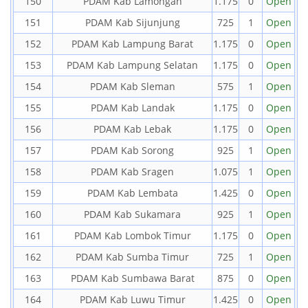
150
PDAM Kab Lamongan
1.175
0
Open
151
PDAM Kab Sijunjung
725
1
Open
152
PDAM Kab Lampung Barat
1.175
0
Open
153
PDAM Kab Lampung Selatan
1.175
0
Open
154
PDAM Kab Sleman
575
1
Open
155
PDAM Kab Landak
1.175
0
Open
156
PDAM Kab Lebak
1.175
0
Open
157
PDAM Kab Sorong
925
1
Open
158
PDAM Kab Sragen
1.075
1
Open
159
PDAM Kab Lembata
1.425
0
Open
160
PDAM Kab Sukamara
925
1
Open
161
PDAM Kab Lombok Timur
1.175
0
Open
162
PDAM Kab Sumba Timur
725
1
Open
163
PDAM Kab Sumbawa Barat
875
0
Open
164
PDAM Kab Luwu Timur
1.425
0
Open