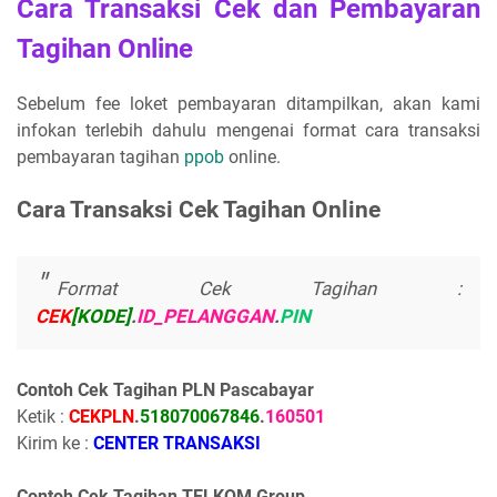
Cara Transaksi Cek dan Pembayaran
Tagihan Online
Sebelum fee loket pembayaran ditampilkan, akan kami
infokan terlebih dahulu mengenai format cara transaksi
pembayaran tagihan
ppob
online.
Cara Transaksi Cek Tagihan Online
Format Cek Tagihan :
CEK
[KODE]
.
ID_PELANGGAN
.
PIN
Contoh Cek Tagihan PLN Pascabayar
Ketik :
CEKPLN
.
518070067846
.
160501
Kirim ke :
CENTER TRANSAKSI
Contoh Cek Tagihan TELKOM Group