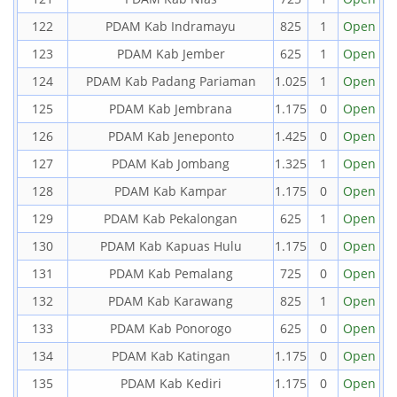
122
PDAM Kab Indramayu
825
1
Open
123
PDAM Kab Jember
625
1
Open
124
PDAM Kab Padang Pariaman
1.025
1
Open
125
PDAM Kab Jembrana
1.175
0
Open
126
PDAM Kab Jeneponto
1.425
0
Open
127
PDAM Kab Jombang
1.325
1
Open
128
PDAM Kab Kampar
1.175
0
Open
129
PDAM Kab Pekalongan
625
1
Open
130
PDAM Kab Kapuas Hulu
1.175
0
Open
131
PDAM Kab Pemalang
725
0
Open
132
PDAM Kab Karawang
825
1
Open
133
PDAM Kab Ponorogo
625
0
Open
134
PDAM Kab Katingan
1.175
0
Open
135
PDAM Kab Kediri
1.175
0
Open