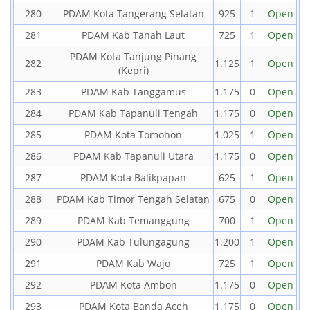
280
PDAM Kota Tangerang Selatan
925
1
Open
281
PDAM Kab Tanah Laut
725
1
Open
PDAM Kota Tanjung Pinang
282
1.125
1
Open
(Kepri)
283
PDAM Kab Tanggamus
1.175
0
Open
284
PDAM Kab Tapanuli Tengah
1.175
0
Open
285
PDAM Kota Tomohon
1.025
1
Open
286
PDAM Kab Tapanuli Utara
1.175
0
Open
287
PDAM Kota Balikpapan
625
1
Open
288
PDAM Kab Timor Tengah Selatan
675
0
Open
289
PDAM Kab Temanggung
700
1
Open
290
PDAM Kab Tulungagung
1.200
1
Open
291
PDAM Kab Wajo
725
1
Open
292
PDAM Kota Ambon
1.175
0
Open
293
PDAM Kota Banda Aceh
1.175
0
Open