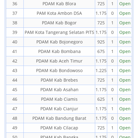
36
PDAM Kab Blora
725
1
Open
37
PAM Kota Ambon DSA
1.175
0
Open
38
PDAM Kab Bogor
725
1
Open
39
PAM Kota Tangerang Selatan PITS
1.175
0
Open
40
PDAM Kab Bojonegoro
925
1
Open
41
PDAM Kab Bombana
675
1
Open
42
PDAM Kab Aceh Timur
1.175
0
Open
43
PDAM Kab Bondowoso
1.225
1
Open
44
PDAM Kab Brebes
725
1
Open
45
PDAM Kab Asahan
1.175
0
Open
46
PDAM Kab Ciamis
625
1
Open
47
PDAM Kab Cianjur
1.175
1
Open
48
PDAM Kab Bandung Barat
1.175
0
Open
49
PDAM Kab Cilacap
725
1
Open
50
PDAM Kab Bangka
1.175
0
Open