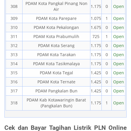
PDAM Kota Pangkal Pinang Non
308
1.175
0
Open
Air
309
PDAM Kota Parepare
1.075
1
Open
310
PDAM Kota Pekalongan
1.675
0
Open
311
PDAM Kota Prabumulih
725
1
Open
312
PDAM Kota Serang
1.175
0
Open
313
PDAM Kota Tarakan
1.175
0
Open
314
PDAM Kota Tasikmalaya
1.175
0
Open
315
PDAM Kota Tegal
1.425
0
Open
316
PDAM Kota Ternate
1.425
0
Open
317
PDAM Pangkalan Bun
1.425
0
Open
PDAM Kab Kotawaringin Barat
318
1.175
1
Open
(Pangkalan Bun)
Cek dan Bayar Tagihan Listrik PLN Online