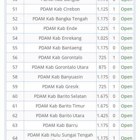
51
PDAM Kab Cirebon
1.125
1
Open
52
PDAM Kab Bangka Tengah
1.175
0
Open
53
PDAM Kab Ende
1.225
1
Open
54
PDAM Kab Enrekang
1.025
1
Open
55
PDAM Kab Bantaeng
1.175
0
Open
56
PDAM Kab Gorontalo
725
1
Open
57
PDAM Kab Gorontalo Utara
875
0
Open
58
PDAM Kab Banyuasin
1.175
0
Open
59
PDAM Kab Gresik
725
1
Open
60
PDAM Kab Barito Selatan
1.675
0
Open
61
PDAM Kab Barito Timur
1.675
0
Open
62
PDAM Kab Barito Utara
1.425
0
Open
63
PDAM Kab Barru
1.175
0
Open
PDAM Kab Hulu Sungai Tengah
64
1.175
1
Open