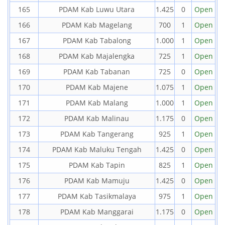
165
PDAM Kab Luwu Utara
1.425
0
Open
166
PDAM Kab Magelang
700
1
Open
167
PDAM Kab Tabalong
1.000
1
Open
168
PDAM Kab Majalengka
725
1
Open
169
PDAM Kab Tabanan
725
0
Open
170
PDAM Kab Majene
1.075
1
Open
171
PDAM Kab Malang
1.000
1
Open
172
PDAM Kab Malinau
1.175
0
Open
173
PDAM Kab Tangerang
925
1
Open
174
PDAM Kab Maluku Tengah
1.425
0
Open
175
PDAM Kab Tapin
825
1
Open
176
PDAM Kab Mamuju
1.425
0
Open
177
PDAM Kab Tasikmalaya
975
1
Open
178
PDAM Kab Manggarai
1.175
0
Open