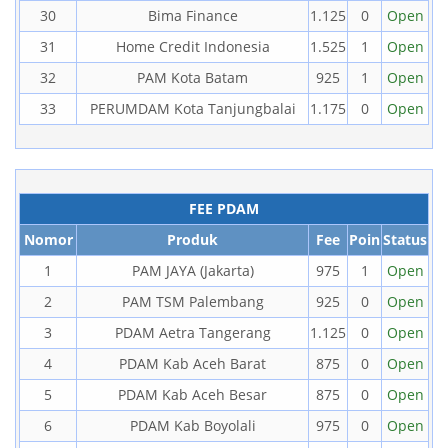
30
Bima Finance
1.125
0
Open
31
Home Credit Indonesia
1.525
1
Open
32
PAM Kota Batam
925
1
Open
33
PERUMDAM Kota Tanjungbalai
1.175
0
Open
FEE PDAM
Nomor
Produk
Fee
Poin
Status
1
PAM JAYA (Jakarta)
975
1
Open
2
PAM TSM Palembang
925
0
Open
3
PDAM Aetra Tangerang
1.125
0
Open
4
PDAM Kab Aceh Barat
875
0
Open
5
PDAM Kab Aceh Besar
875
0
Open
6
PDAM Kab Boyolali
975
0
Open