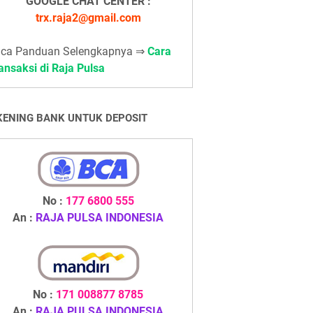
GOOGLE CHAT CENTER :
trx.raja2@gmail.com
ca Panduan Selengkapnya ⇒
Cara
ansaksi di Raja Pulsa
KENING BANK UNTUK DEPOSIT
No :
177 6800 555
An :
RAJA PULSA INDONESIA
No :
171 008877 8785
An :
RAJA PULSA INDONESIA