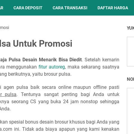
AR
CARA DEPOSIT
CARA TRANSAKSI
DAFTAR HARGA
omosi
YU
lsa Untuk Promosi
aja Pulsa Desain Menarik Bisa Diedit
. Setelah kemarin
cara menggunakan
fitur autoreg
, maka sekarang saatnya
ang berikutnya, yaitu brosur pulsa.
NO
 agen pulsa baik secara online maupun offline pasti
ur pulsa
. Tentunya sangat penting bagi Anda untuk
aknya seorang CS yang buka 24 jam nonstop sehingga
Anda.
kan spesial bonus desain brosur khusus bagi Anda yang
a.com ini. Tidak ada biaya apapun yang kami kenakan