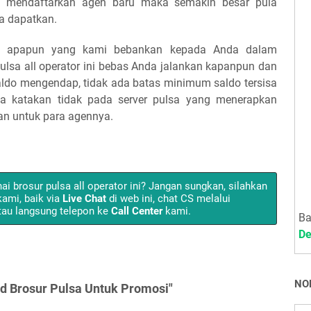
a mendaftarkan agen baru maka semakin besar pula
a dapatkan.
get apapun yang kami bebankan kepada Anda dalam
pulsa all operator ini bebas Anda jalankan kapanpun dan
ldo mengendap, tidak ada batas minimum saldo tersisa
ya katakan tidak pada server pulsa yang menerapkan
an untuk para agennya.
nai
brosur pulsa
all operator ini? Jangan sungkan, silahkan
ami, baik via
Live Chat
di web ini, chat CS melalui
au langsung telepon ke
Call Center
kami.
Ba
De
NO
d Brosur Pulsa Untuk Promosi"